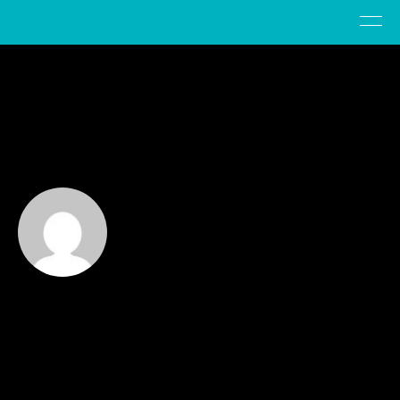
Hello world!
by
admin
22. März 2021
Welcome to WordPress. This is your first post. Edit or
delete it, then start writing!
1 Kommentar