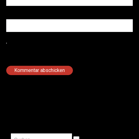
Website
Name, E-Mail-Adresse und Website in diesem Browser
für meinen nächsten Kommentar speichern.
Zurück